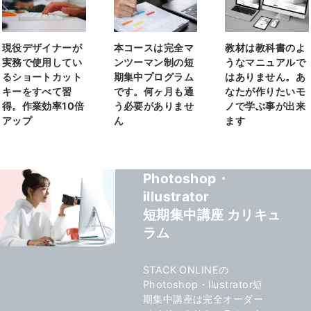
現役デザイナーが
本コースは完全マ
教材は教科書のよ
実務で使用してい
ンツーマン制の短
うなマニュアルで
るショートカット
期集中プログラム
はありません。あ
キーをすべて習
です。何ヶ月も通
なたが作りたいモ
得。作業効率10倍
う必要がありませ
ノで学ぶ事が出来
アップ
ん
ます
Photoshop・
illustrator
短期集中講座 カリキュ
ラム
STACK ONLINEの
Photoshop・llustrator短
期集中講座は完全オーダー