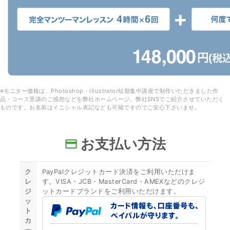
※モニター価格は、Photoshop・illustrator短期集中講座で制作いただきました作
品・コース受講のご感想などを弊社ホームページ、弊社SNSでご紹介させていただく
ものです。お名前はイニシャル表記なども可能ですのでご安心下さいませ。
お支払い方法
payment
ク
PayPalクレジットカード決済をご利用いただけま
レ
す。VISA・JCB・MasterCard・AMEXなどのクレジ
ジ
ットカードブランドをご利用いただけます。
ッ
ト
カ