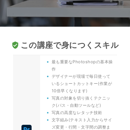
この講座で身につくスキル
verified_user
最も重要なPhotoshopの基本操
作
デザイナーが現場で毎日使って
いるショートカットキー(作業が
10倍早くなります)
写真の対象を切り抜くテクニッ
ク(パス・自動ツールなど)
写真の高度なレタッチ技術
文字組み(テキスト入力からサイ
ズ変更・行間・文字間の調整ま