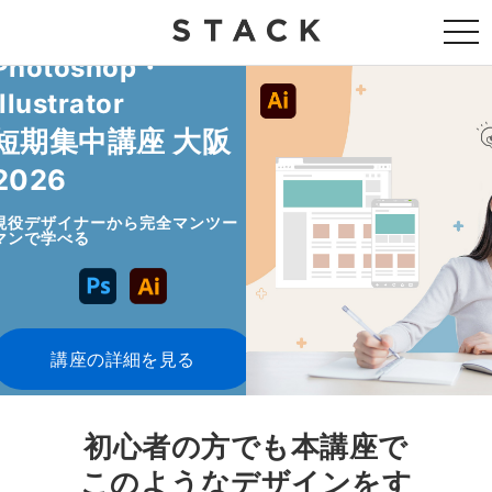
togg
navi
Photoshop・
illustrator
短期集中講座 大阪
2026
現役デザイナーから完全マンツー
マンで学べる
講座の詳細を見る
初心者の方でも本講座で
このようなデザインをす