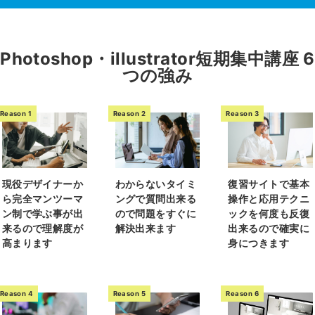
Photoshop・illustrator短期集中講座 6
つの強み
Reason 1
Reason 2
Reason 3
現役デザイナーか
わからないタイミ
復習サイトで基本
ら完全マンツーマ
ングで質問出来る
操作と応用テクニ
ン制で学ぶ事が出
ので問題をすぐに
ックを何度も反復
来るので理解度が
解決出来ます
出来るので確実に
高まります
身につきます
Reason 4
Reason 5
Reason 6