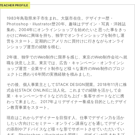
TEACHER PROFILE
1983年鳥取県米子市生まれ。大阪市在住。デザイナー歴・
Photoshop・illustrator歴20年。趣味はデザイン・写真・洋雑誌
集め。2004年にオンラインショップを始めたいと思った事をきっ
かけにWebに興味を持ち、独学でオンラインショップを制作し運
営をスタート。定期的にアメリカに買付けに行きながらオンライ
ンショップ運営の経験を積む。
2年後、独学でのWeb制作に限界を感じ、東京のWeb制作会社へ就
職を決意し上京。東京では、広告・キャンペーン・オンラインシ
ョップ運営・企業サイト制作など様々な案件のWeb制作のプロジ
ェクトに携わり6年間の実務経験を積みました。
その後、個人事業主としてSTACK DESIGN開業。2018年11月に株
式会社STACK ONLINEに法人化。これまでの経験を活かして企
業・キャンペーンサイトなどの立ち上げ・集客サポートなどに携
わって来ました。 2017年よりデザイナー養成を目的としたデザイ
ン教育事業をスタート。
現在はこれからデザイナーを目指す人、仕事でデザイン力を活か
したい方向けにセミナー・オンライン講座などを通してデザイン
の添削やアドバイスなど様々な形でサポートさせていただいてい
ます。Photoshop・illustratorを習得し、デザインが生まれるプ