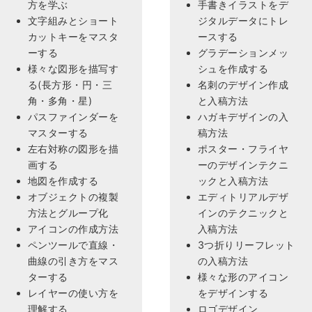
方を学ぶ
手書きイラストをデ
文字組みとショート
ジタルデータにトレ
カットキーをマスタ
ースする
ーする
グラデーションメッ
様々な図形を描写す
シュを作成する
る(長方形・円・三
名刺のデザイン作成
角・多角・星)
と入稿方法
パスファインダーを
ハガキデザインの入
マスターする
稿方法
左右対称の図形を描
ポスター・フライヤ
画する
ーのデザインテクニ
地図を作成する
ックと入稿方法
オブジェクトの複製
エディトリアルデザ
方法とグループ化
インのテクニックと
アイコンの作成方法
入稿方法
ペンツールで直線・
3つ折りリーフレット
曲線の引き方をマス
の入稿方法
ターする
様々な形のアイコン
レイヤーの使い方を
をデザインする
理解する
ロゴデザイン