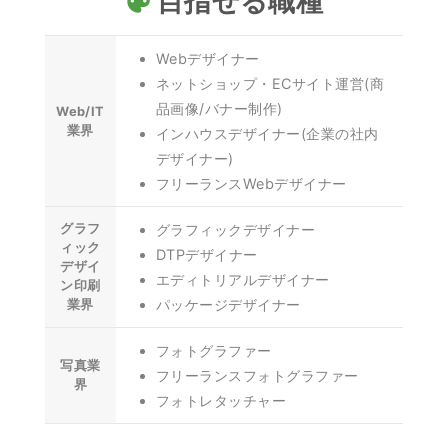
目指せる職種
palette
Webデザイナー
ネットショップ・ECサイト運営(商
品画像/バナー制作)
Web/IT
業界
インハウスデザイナー(企業の社内
デザイナー)
フリーランスWebデザイナー
グラフ
グラフィックデザイナー
ィック
DTPデザイナー
デザイ
エディトリアルデザイナー
ン印刷
パッケージデザイナー
業界
フォトグラファー
写真業
フリーランスフォトグラファー
界
フォトレタッチャー