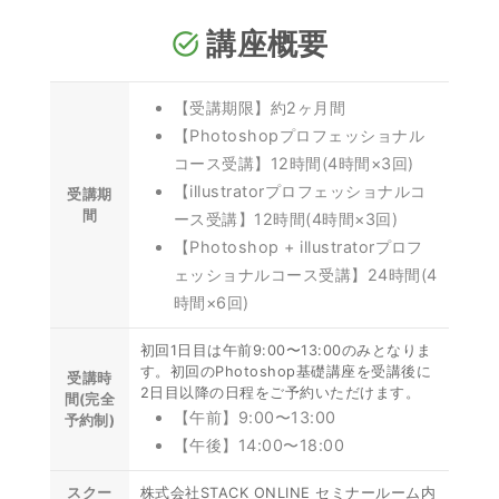
講座概要
task_alt
【受講期限】約2ヶ月間
【Photoshopプロフェッショナル
コース受講】12時間(4時間×3回)
【illustratorプロフェッショナルコ
受講期
間
ース受講】12時間(4時間×3回)
【Photoshop + illustratorプロフ
ェッショナルコース受講】24時間(4
時間×6回)
初回1日目は午前9:00〜13:00のみとなりま
す。初回のPhotoshop基礎講座を受講後に
受講時
2日目以降の日程をご予約いただけます。
間(完全
【午前】9:00〜13:00
予約制)
【午後】14:00〜18:00
スクー
株式会社STACK ONLINE セミナールーム内