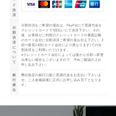
ー
ド
決
済
分割決済をご希望の場合は、PayPalにて受講代金を
分
クレジットカードで1回払いにて決済下さい。その
割
後、お客様がご利用のクレジットカードの裏面記載
決
のカード会社に分割決済ご希望の旨お伝え下さい。2
済
回〜最長24回(カード会社により異なります)での分
に
割決済をご利用いただけます。
つ
※クレジットカード会社によっては後から分割へ変更
い
出来ない場合もございますので、予めご確認の上お
て
申し込み下さい。
銀
弊社指定の銀行口座に受講代金をお支払い下さいま
行
せ。ご入金確認後に正式にお申し込み完了となりま
振
す。
込